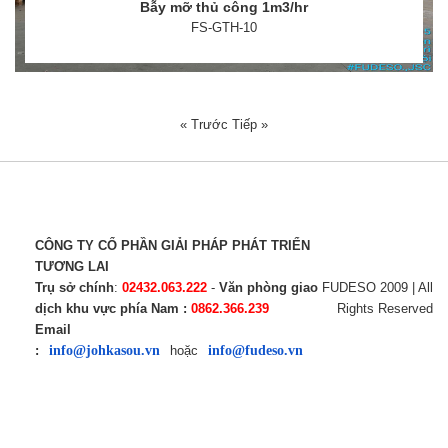
Bẫy mỡ thủ công 1m3/hr
FS-GTH-10
« Trước
Tiếp »
CÔNG TY CỔ PHẦN GIẢI PHÁP PHÁT TRIỂN
TƯƠNG LAI
Trụ sở chính
:
02432.063.222
-
Văn phòng giao
FUDESO 2009 | All
dịch khu vực phía Nam :
0862.366.239
Rights Reserved
Email
:
info@johkasou.vn
hoặc
info@fudeso.vn