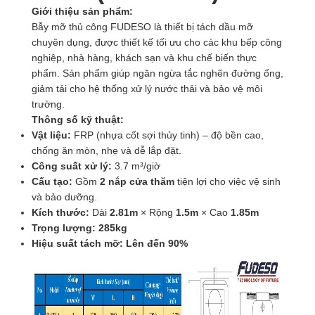
Giới thiệu sản phẩm:
Bẫy mỡ thủ công FUDESO là thiết bị tách dầu mỡ
chuyên dụng, được thiết kế tối ưu cho các khu bếp công
nghiệp, nhà hàng, khách sạn và khu chế biến thực
phẩm. Sản phẩm giúp ngăn ngừa tắc nghẽn đường ống,
giảm tải cho hệ thống xử lý nước thải và bảo vệ môi
trường.
Thông số kỹ thuật:
Vật liệu:
FRP (nhựa cốt sợi thủy tinh) – độ bền cao,
chống ăn mòn, nhẹ và dễ lắp đặt.
Công suất xử lý:
3.7 m³/giờ
Cấu tạo:
Gồm
2 nắp cửa thăm
tiện lợi cho việc vệ sinh
và bảo dưỡng.
Kích thước:
Dài
2.81m
× Rộng
1.5m
× Cao
1.85m
Trọng lượng:
285kg
Hiệu suất tách mỡ:
Lên đến 90%