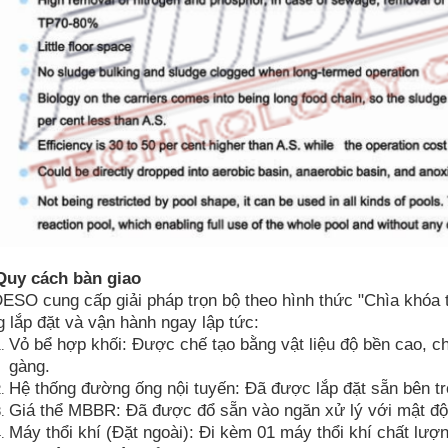
. Quy cách bàn giao
ESO cung cấp giải pháp trọn bộ theo hình thức "Chìa khóa t
 lắp đặt và vận hành ngay lập tức:
Vỏ bể hợp khối: Được chế tạo bằng vật liệu độ bền cao, ch
gàng.
Hệ thống đường ống nội tuyến: Đã được lắp đặt sẵn bên t
Giá thể MBBR: Đã được đổ sẵn vào ngăn xử lý với mật độ 
Máy thổi khí (Đặt ngoài): Đi kèm 01 máy thổi khí chất lư