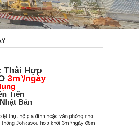
ÀY
 Thải Hợp
SO
3m³/ngày
dụng
n Tiến
 Nhật Bản
biệt thự, hộ gia đình hoặc văn phòng nhỏ
Hệ thống Johkasou hợp khối 3m³/ngày đêm