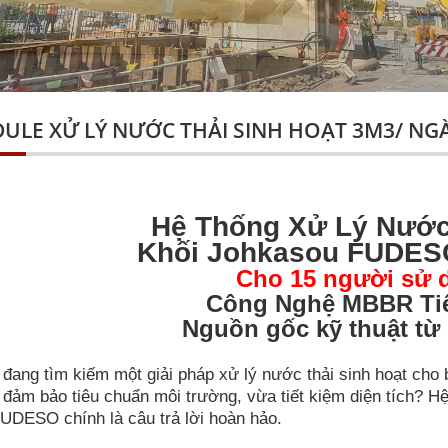
ULE XỬ LÝ NƯỚC THẢI SINH HOẠT 3M3/ NG
Hệ Thống Xử Lý Nước
Khối Johkasou FUDE
Cho 15 người sử 
Công Nghệ MBBR Tiê
Nguồn gốc kỹ thuật từ
đang tìm kiếm một giải pháp xử lý nước thải sinh hoạt cho 
 đảm bảo tiêu chuẩn môi trường, vừa tiết kiệm diện tích? 
FUDESO chính là câu trả lời hoàn hảo.