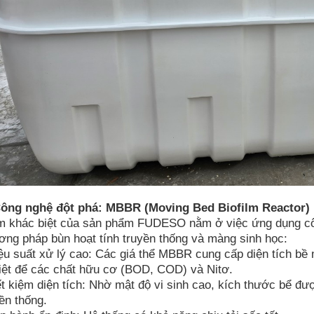
 Công nghệ đột phá: MBBR (Moving Bed Biofilm Reactor)
m khác biệt của sản phẩm FUDESO nằm ở việc ứng dụng c
ơng pháp bùn hoạt tính truyền thống và màng sinh học:
ệu suất xử lý cao: Các giá thể MBBR cung cấp diện tích bề 
riệt để các chất hữu cơ (BOD, COD) và Nitơ.
ết kiệm diện tích: Nhờ mật độ vi sinh cao, kích thước bể đượ
ền thống.