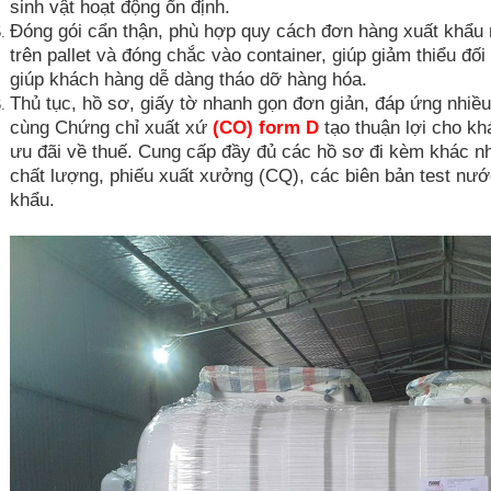
sinh vật hoạt động ổn định.
Đóng gói cẩn thận, phù hợp quy cách đơn hàng xuất khẩu 
trên pallet và đóng chắc vào container, giúp giảm thiểu đối
giúp khách hàng dễ dàng tháo dỡ hàng hóa.
Thủ tục, hồ sơ, giấy tờ nhanh gọn đơn giản, đáp ứng nhiề
cùng Chứng chỉ xuất xứ
(CO) form D
tạo thuận lợi cho k
ưu đãi về thuế. Cung cấp đầy đủ các hồ sơ đi kèm khác 
chất lượng, phiếu xuất xưởng (CQ), các biên bản test nước
khẩu.