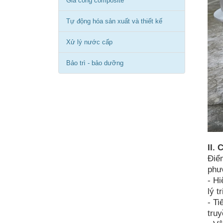
Gia công composite
Tự động hóa sản xuất và thiết kế
Xử lý nước cấp
Bảo trì - bảo dưỡng
II.
Điể
phư
- Hi
lý t
- Ti
truy