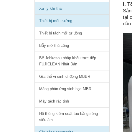
I. 
Xử lý khí thải
Sản
tại 
Thiết bị môi trường
dân 
Thiết bị tách mỡ tự động
Bẫy mỡ thủ công
Bể Johkasou nhập khẩu trực tiếp
FUJICLEAN Nhật Bản
Gía thể vi sinh di động MBBR
Màng phản ứng sinh học MBR
Máy tách rác tinh
Hệ thống kiểm soát tảo bằng sóng
siêu âm